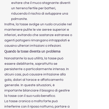
evitare che il muco stagnante diventi 
un terreno fertile per batteri, 
riducendo il rischio di sviluppare una 
polmonite.
Inoltre, la tosse svolge un ruolo cruciale nel 
mantenere pulite le vie aeree superiori e 
inferiori, evitando che sostanze estranee o 
agenti patogeni rimangano intrappolati e 
causino ulteriori irritazioni o infezioni.
Quando la tosse diventa un problema
Nonostante la sua utilità, la tosse può 
essere debilitante, soprattutto se 
persistente o particolarmente intensa. In 
alcuni casi, può causare irritazione alla 
gola, dolori al torace e affaticamento 
generale. In queste situazioni, è 
importante bilanciare il bisogno di gestire 
la tosse con il suo ruolo benefico.
La tosse cronica o molto forte può 
interferire con il riposo notturno, portare a 