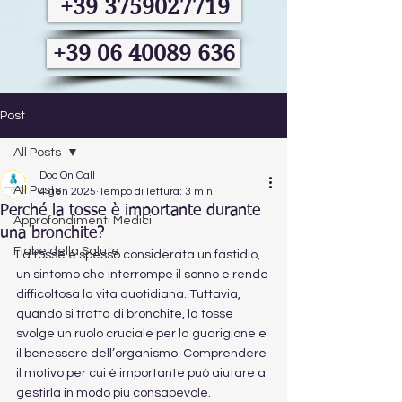
+39 3759027719
+39 06 40089 636
Post
All Posts
Doc On Call
All Posts
4 gen 2025
Tempo di lettura: 3 min
Perché la tosse è importante durante
Approfondimenti Medici
una bronchite?
Fiabe della Salute
La tosse è spesso considerata un fastidio, 
un sintomo che interrompe il sonno e rende 
difficoltosa la vita quotidiana. Tuttavia, 
quando si tratta di bronchite, la tosse 
svolge un ruolo cruciale per la guarigione e 
il benessere dell’organismo. Comprendere 
il motivo per cui è importante può aiutare a 
gestirla in modo più consapevole.