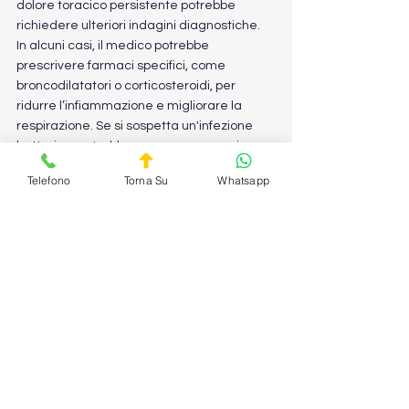
dolore toracico persistente potrebbe 
richiedere ulteriori indagini diagnostiche.
In alcuni casi, il medico potrebbe 
prescrivere farmaci specifici, come 
broncodilatatori o corticosteroidi, per 
ridurre l’infiammazione e migliorare la 
respirazione. Se si sospetta un'infezione 
batterica, potrebbe essere necessario un 
ciclo di antibiotici.
Telefono
Torna Su
Whatsapp
+39 3759027719
The Health Guard S.T.P.
Mostra tutti
Post recenti