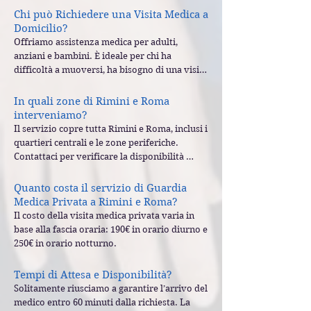
entro 15 minuti, verrai contattato per 
Chi può Richiedere una Visita Medica a
ricevere il nominativo del medico e l’orario 
Domicilio?
preciso del suo arrivo. Il servizio è attivo 
Offriamo assistenza medica per adulti, 
H24, 7 giorni su 7.
anziani e bambini. È ideale per chi ha 
difficoltà a muoversi, ha bisogno di una visita 
urgente o preferisce evitare lunghe attese nei 
pronto soccorso.
In quali zone di Rimini e Roma
interveniamo?
Il servizio copre tutta Rimini e Roma, inclusi i 
quartieri centrali e le zone periferiche. 
Contattaci per verificare la disponibilità 
immediata nella tua area.
Quanto costa il servizio di Guardia
Medica Privata a Rimini e Roma?
Il costo della visita medica privata varia in 
base alla fascia oraria: 190€ in orario diurno e 
250€ in orario notturno.
Tempi di Attesa e Disponibilità?
Solitamente riusciamo a garantire l’arrivo del 
medico entro 60 minuti dalla richiesta. La 