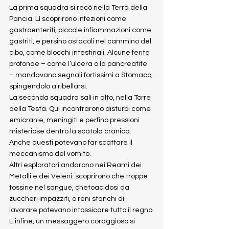
La prima squadra si recò nella Terra della 
Pancia. Lì scoprirono infezioni come 
gastroenteriti, piccole infiammazioni come 
gastriti, e persino ostacoli nel cammino del 
cibo, come blocchi intestinali. Alcune ferite 
profonde – come l’ulcera o la pancreatite 
– mandavano segnali fortissimi a Stomaco, 
spingendolo a ribellarsi.
La seconda squadra salì in alto, nella Torre 
della Testa. Qui incontrarono disturbi come 
emicranie, meningiti e perfino pressioni 
misteriose dentro la scatola cranica. 
Anche questi potevano far scattare il 
meccanismo del vomito.
Altri esploratori andarono nei Reami dei 
Metalli e dei Veleni: scoprirono che troppe 
tossine nel sangue, chetoacidosi da 
zuccheri impazziti, o reni stanchi di 
lavorare potevano intossicare tutto il regno.
E infine, un messaggero coraggioso si 