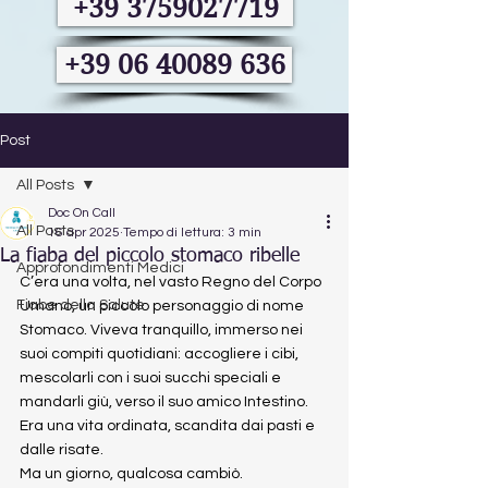
+39 3759027719
+39 06 40089 636
Post
All Posts
Doc On Call
All Posts
16 apr 2025
Tempo di lettura: 3 min
La fiaba del piccolo stomaco ribelle
Approfondimenti Medici
C’era una volta, nel vasto Regno del Corpo 
Fiabe della Salute
Umano, un piccolo personaggio di nome 
Stomaco. Viveva tranquillo, immerso nei 
suoi compiti quotidiani: accogliere i cibi, 
mescolarli con i suoi succhi speciali e 
mandarli giù, verso il suo amico Intestino. 
Era una vita ordinata, scandita dai pasti e 
dalle risate.
Ma un giorno, qualcosa cambiò.