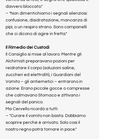
davvero bloccato."
– "Non dimentichiamo i segnali silenziosi: 
confusione, disidratazione, mancanza di 
pipì, o un respiro strano. Sono campanelli 
che ci dicono di agire in fretta."
Il Rimedio dei Custodi
Il Consiglio si mise al lavoro. Mentre gli 
Alchimisti preparavano pozioni per 
reidratare il corpo (soluzioni saline, 
zuccheri ed elettroliti), i Guardiani del 
Vomito – gli antiemetici – entrarono in 
azione. Erano piccole gocce o compresse 
che calmavano Stomaco e zittivano i 
segnali del panico.
Ma Cervello ricordò a tutti:
– "Curare il vomito non basta. Dobbiamo 
scoprire perché è arrivato. Solo così il 
nostro regno potrà tornare in pace."