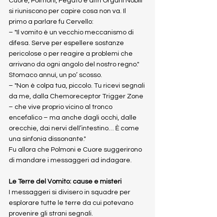
Cuore, Polmoni, Fegato e altri Organi Nobili 
si riuniscono per capire cosa non va. Il 
primo a parlare fu Cervello:
– "Il vomito è un vecchio meccanismo di 
difesa. Serve per espellere sostanze 
pericolose o per reagire a problemi che 
arrivano da ogni angolo del nostro regno."
Stomaco annuì, un po’ scosso.
– "Non è colpa tua, piccolo. Tu ricevi segnali 
da me, dalla Chemoreceptor Trigger Zone 
– che vive proprio vicino al tronco 
encefalico – ma anche dagli occhi, dalle 
orecchie, dai nervi dell’intestino… È come 
una sinfonia dissonante."
Fu allora che Polmoni e Cuore suggerirono 
di mandare i messaggeri ad indagare.
Le Terre del Vomito: cause e misteri
I messaggeri si divisero in squadre per 
esplorare tutte le terre da cui potevano 
provenire gli strani segnali.