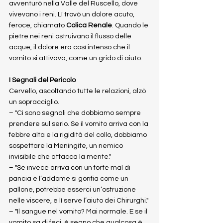
avventurò nella Valle del Ruscello, dove 
vivevano i reni. Lì trovò un dolore acuto, 
feroce, chiamato 
Colica Renale
. Quando le 
pietre nei reni ostruivano il flusso delle 
acque, il dolore era così intenso che il 
vomito si attivava, come un grido di aiuto.
I Segnali del Pericolo
Cervello, ascoltando tutte le relazioni, alzò 
un sopracciglio.
– "Ci sono segnali che dobbiamo sempre 
prendere sul serio. Se il vomito arriva con la 
febbre alta e la rigidità del collo, dobbiamo 
sospettare la Meningite, un nemico 
invisibile che attacca la mente."
– "Se invece arriva con un forte mal di 
pancia e l’addome si gonfia come un 
pallone, potrebbe esserci un’ostruzione 
nelle viscere, e lì serve l’aiuto dei Chirurghi."
– "Il sangue nel vomito? Mai normale. E se il 
vomito sa di feci, è segno che qualcosa è 