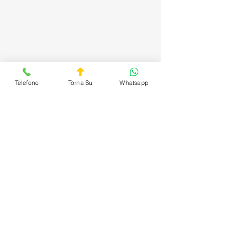
Telefono
Torna Su
Whatsapp
Fiabe della Salute
Mostra tutti
Post recenti