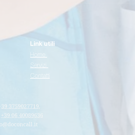
Link utili
Home
Servizi
Contatti
+
39 3759027719
,
+39 06 40089636
o@doconcall.it