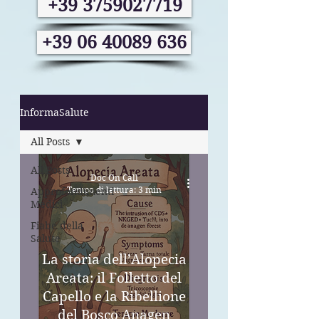
+39 3759027719
+39 06 40089 636
InformaSalute
All Posts
All Posts
Doc On Call
Tempo di lettura: 3 min
Approfondimenti
Medici
Fiabe della
Salute
La storia dell’Alopecia
Areata: il Folletto del
Capello e la Ribellione
del Bosco Anagen