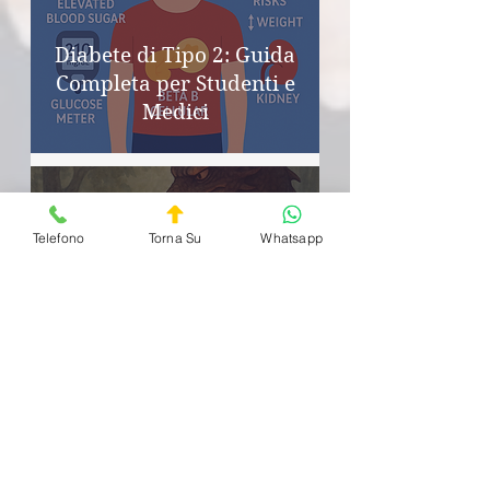
Diabete di Tipo 2: Guida
Completa per Studenti e
Medici
Doc On Call
Tempo di lettura: 2 min
Telefono
Torna Su
Whatsapp
Il Regno dei Polmoni e la
Nuova Alleanza contro il
Drago del Tumore