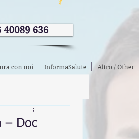
6 40089 636
ora con noi
InformaSalute
Altro / Other
a – Doc