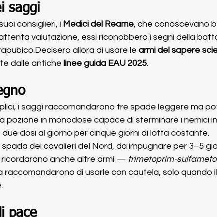
ei saggi
oi consiglieri, i 
Medici del Reame
, che conoscevano be
ttenta valutazione, essi riconobbero i segni della battag
apubico.Decisero allora di usare le 
armi del sapere scie
 dalle antiche 
linee guida EAU 2025
.
regno
plici, i saggi raccomandarono tre spade leggere ma pot
na pozione in monodose capace di sterminare i nemici in
, due dosi al giorno per cinque giorni di lotta costante.
la spada dei cavalieri del Nord, da impugnare per 3–5 gio
ni ricordarono anche altre armi — 
trimetoprim-sulfameto
 raccomandarono di usarle con cautela, solo quando il
.
di pace