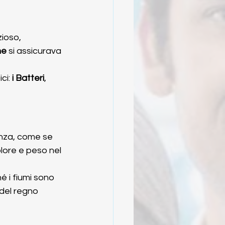
zioso, 
ne
 si assicurava 
ci: 
i Batteri
, 
genza, come se 
lore e peso nel 
é i fiumi sono 
 del regno 