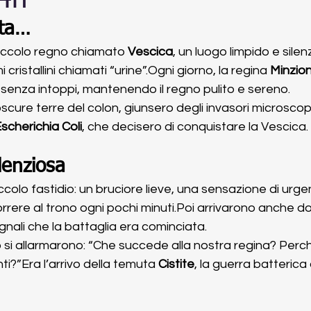
24h
lta…
piccolo regno chiamato 
Vescica
, un luogo limpido e silen
cristallini chiamati “urine”.Ogni giorno, la regina 
Minzio
senza intoppi, mantenendo il regno pulito e sereno.
scure terre del colon, giunsero degli invasori microscopi
scherichia Coli
, che decisero di conquistare la Vescica.
lenziosa
 piccolo fastidio: un bruciore lieve, una sensazione di ur
rrere al trono ogni pochi minuti.Poi arrivarono anche do
nali che la battaglia era cominciata.
o si allarmarono: “Che succede alla nostra regina? Perch
i?”Era l’arrivo della temuta 
Cistite
, la guerra batterica