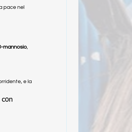
a pace nel 
D-mannosio
, 
rridente, e la 
 con 