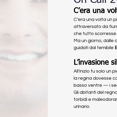
On Call 
C’era una vo
C’era una volta un 
attraversato da fiumi 
che tutto scorresse 
Ma un giorno, dalle o
guidati dal temibile 
E
L’invasione si
All’inizio fu solo un
la regina dovesse co
basso ventre — i seg
Gli abitanti del regn
torbidi e maleodorant
urinario.