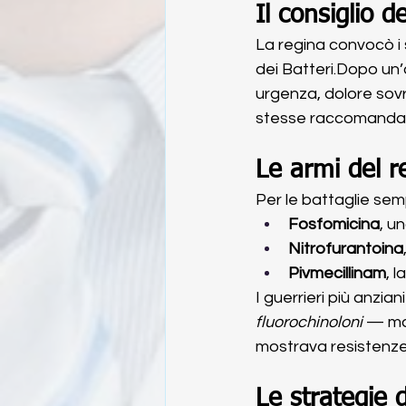
Il consiglio d
La regina convocò i su
dei Batteri.Dopo un’a
urgenza, dolore sovr
stesse raccomandate
Le armi del 
Per le battaglie sem
Fosfomicina
, u
Nitrofurantoina
Pivmecillinam
, 
I guerrieri più anzia
fluorochinoloni
 — ma
mostrava resistenze
Le strategie 