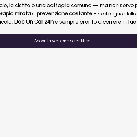
le, la cistite è una battaglia comune — ma non serve 
erapia mirata
 e 
prevenzione costante
.E se il regno dell
icolo, 
Doc On Call 24h
 è sempre pronto a correre in tuo 
Scopri la versione scientifica