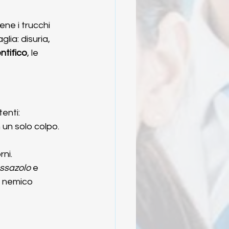
ne i trucchi 
lia: disuria, 
ntifico
, le 
enti:
 un solo colpo.
rni.
ssazolo
 e 
 nemico 