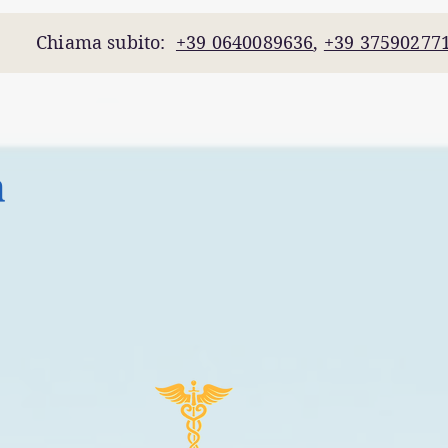
4 Chiama subito:
+39 0640089636
,
+39 37590277
a