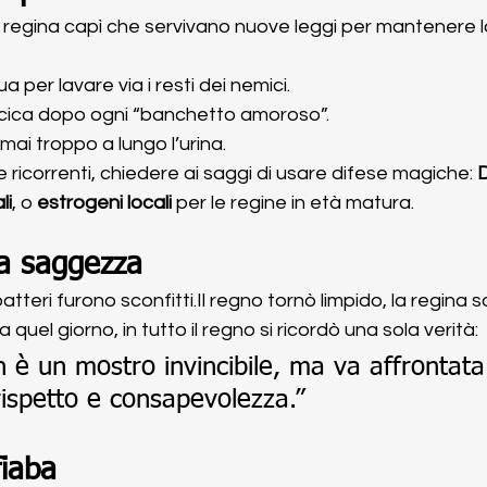
a regina capì che servivano nuove leggi per mantenere l
 per lavare via i resti dei nemici.
cica dopo ogni “banchetto amoroso”.
ai troppo a lungo l’urina.
e ricorrenti, chiedere ai saggi di usare difese magiche: 
li
, o 
estrogeni locali
 per le regine in età matura.
 la saggezza
batteri furono 
sconfitti.Il
 regno tornò limpido, la regina so
a quel giorno, in tutto il regno si ricordò una sola verità:
on è un mostro invincibile, ma va affrontata
ispetto e consapevolezza.”
fiaba