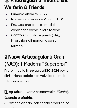
🧓 
Anticoagulanti Tradizionali: 
Warfarin & Friends
Principio attivo:
 Warfarin
Nome commerciale:
 Coumadin®
Pro:
 Costano poco e i medici li 
conoscono come le loro tasche.
Contro:
 Controlli frequenti (INR), 
interazioni alimentari e con altri 
farmaci.
🧪 
Nuovi Anticoagulanti Orali 
(NAO)
: I Moderni “Supereroi”
Preferiti dalle 
linee guida ESC 2024
 per la 
fibrillazione atriale non valvolare e molte 
altre indicazioni.
1️⃣ 
Apixaban
 – Nome commerciale: 
Eliquis®
Quando preferirlo:
✅ Pazienti anziani con rischio emorragico 