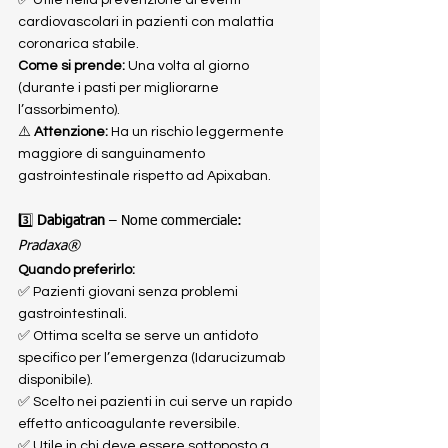
✅ Utile nella prevenzione di eventi 
cardiovascolari in pazienti con malattia 
coronarica stabile.
Come si prende:
 Una volta al giorno 
(durante i pasti per migliorarne 
l’assorbimento).
⚠️ 
Attenzione:
 Ha un rischio leggermente 
maggiore di sanguinamento 
gastrointestinale rispetto ad Apixaban.
3️⃣ 
Dabigatran
 – Nome commerciale: 
Pradaxa®
Quando preferirlo:
✅ Pazienti giovani senza problemi 
gastrointestinali.
✅ Ottima scelta se serve un antidoto 
specifico per l’emergenza (Idarucizumab 
disponibile).
✅ Scelto nei pazienti in cui serve un rapido 
effetto anticoagulante reversibile.
✅ Utile in chi deve essere sottoposto a 