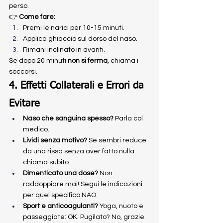
perso.
👉 
Come fare:
Premi le narici per 10-15 minuti.
Applica ghiaccio sul dorso del naso.
Rimani inclinato in avanti.
Se dopo 20 minuti 
non si ferma
, chiama i 
soccorsi.
4. Effetti Collaterali e Errori da 
Evitare
Naso che sanguina spesso?
 Parla col 
medico.
Lividi senza motivo?
 Se sembri reduce 
da una rissa senza aver fatto nulla… 
chiama subito.
Dimenticato una dose?
 Non 
raddoppiare mai! Segui le indicazioni 
per quel specifico NAO.
Sport e anticoagulanti?
 Yoga, nuoto e 
passeggiate: OK. Pugilato? No, grazie.