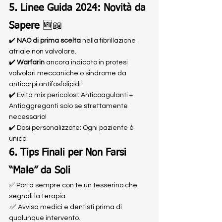
5. Linee Guida 2024: Novità da 
Sapere
 🆕📖
✔️ 
NAO di prima scelta
 nella fibrillazione 
atriale non valvolare.
✔️ 
Warfarin
 ancora indicato in protesi 
valvolari meccaniche o sindrome da 
anticorpi antifosfolipidi.
✔️ Evita mix pericolosi: Anticoagulanti + 
Antiaggreganti solo se strettamente 
necessario!
✔️ Dosi personalizzate: Ogni paziente è 
unico.
6. Tips Finali per Non Farsi 
“Male” da Soli
✅ Porta sempre con te un tesserino che 
segnali la terapia
.✅ Avvisa medici e dentisti prima di 
qualunque intervento.