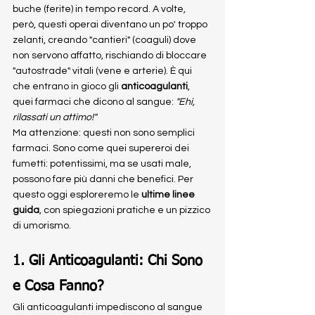
buche (ferite) in tempo record. A volte, 
però, questi operai diventano un po' troppo 
zelanti, creando "cantieri" (coaguli) dove 
non servono affatto, rischiando di bloccare 
"autostrade" vitali (vene e arterie). È qui 
che entrano in gioco gli 
anticoagulanti
, 
quei farmaci che dicono al sangue: 
"Ehi, 
rilassati un attimo!"
Ma attenzione: questi non sono semplici 
farmaci. Sono come quei supereroi dei 
fumetti: potentissimi, ma se usati male, 
possono fare più danni che benefici. Per 
questo oggi esploreremo le 
ultime linee 
guida
, con spiegazioni pratiche e un pizzico 
di umorismo.
1. Gli Anticoagulanti: Chi Sono 
e Cosa Fanno?
Gli anticoagulanti impediscono al sangue 