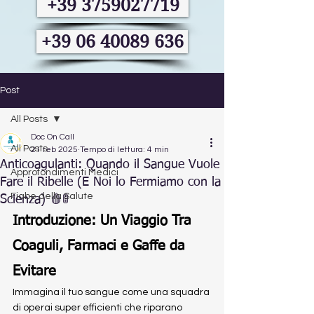
+39 3759027719
+39 06 40089 636
Post
All Posts
Doc On Call
All Posts
21 feb 2025
Tempo di lettura: 4 min
Anticoagulanti: Quando il Sangue Vuole
Approfondimenti Medici
Fare il Ribelle (E Noi lo Fermiamo con la
Fiabe della Salute
Scienza) 🩸🚦
Introduzione: Un Viaggio Tra 
Coaguli, Farmaci e Gaffe da 
Evitare
Immagina il tuo sangue come una squadra 
di operai super efficienti che riparano 