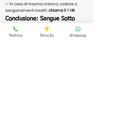
✅ In caso di trauma cranico, cadute o 
sanguinamenti insoliti: 
chiama il 118!
Conclusione: Sangue Sotto 
Controllo, Vita Sorridente!
 😎
Telefono
Torna Su
Whatsapp
Gli anticoagulanti sono come supereroi: 
alleati potenti, ma da usare con 
rispetto
.Non modificare mai la terapia da 
solo, chiedi sempre al tuo medico e vivi la 
tua vita senza paure inutili.
✨ 
Se hai sorriso leggendo e imparato 
qualcosa... missione compiuta!
+39 3759027719
The Health Guard S.T.P.