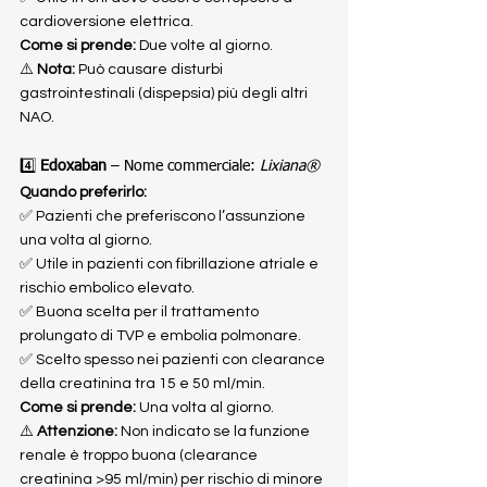
cardioversione elettrica.
Come si prende:
 Due volte al giorno.
⚠️ 
Nota:
 Può causare disturbi 
gastrointestinali (dispepsia) più degli altri 
NAO.
4️⃣ 
Edoxaban
 – Nome commerciale: 
Lixiana®
Quando preferirlo:
✅ Pazienti che preferiscono l’assunzione 
una volta al giorno.
✅ Utile in pazienti con fibrillazione atriale e 
rischio embolico elevato.
✅ Buona scelta per il trattamento 
prolungato di TVP e embolia polmonare.
✅ Scelto spesso nei pazienti con clearance 
della creatinina tra 15 e 50 ml/min.
Come si prende:
 Una volta al giorno.
⚠️ 
Attenzione:
 Non indicato se la funzione 
renale è troppo buona (clearance 
creatinina >95 ml/min) per rischio di minore 