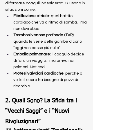
di formare coaguli indesiderati. Si usano in 
situazioni come:
Fibrillazione atriale
: quel battito 
cardiaco che va a ritmo di samba... ma 
non dovrebbe.
Trombosi venosa profonda (TVP)
: 
quando le vene delle gambe dicono 
"oggi non passo più nulla".
Embolia polmonare
: il coagulo decide 
di fare un viaggio... ma arriva nei 
polmoni. Not cool.
Protesi valvolari cardiache
: perché a 
volte il cuore ha bisogno di pezzi di 
ricambio.
2. Quali Sono? La Sfida tra i 
“Vecchi Saggi” e i “Nuovi 
Rivoluzionari”