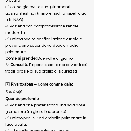
elevato.
✅ Chi ha già avuto sanguinamenti 
gastrointestinali (minore rischio rispetto ad 
altri NAO).
✅ Pazienti con compromissione renale 
moderata.
✅ Ottima scelta per fibrillazione atriale e 
prevenzione secondaria dopo embolia 
polmonare.
Come si prende:
 Due volte al giorno.
💡 
Curiosità:
 È spesso scelto nei pazienti più 
fragili grazie al suo profilo di sicurezza.
2️⃣ 
Rivaroxaban
 – Nome commerciale: 
Xarelto®
Quando preferirlo:
✅ Pazienti che preferiscono una sola dose 
giornaliera (migliora l’aderenza).
✅ Ottimo per TVP ed embolia polmonare in 
fase acuta.