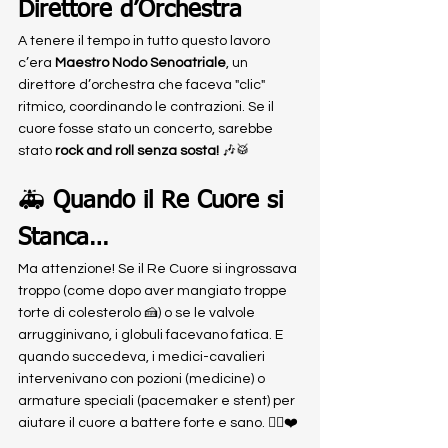
Direttore d’Orchestra
A tenere il tempo in tutto questo lavoro 
c’era 
Maestro Nodo Senoatriale
, un 
direttore d’orchestra che faceva "clic" 
ritmico, coordinando le contrazioni. Se il 
cuore fosse stato un concerto, sarebbe 
stato 
rock and roll senza sosta!
 🎶🥁
🚑 
Quando il Re Cuore si 
Stanca…
Ma attenzione! Se il Re Cuore si ingrossava 
troppo (come dopo aver mangiato troppe 
torte di colesterolo 🍰) o se le valvole 
arrugginivano, i globuli facevano fatica. E 
quando succedeva, i medici-cavalieri 
intervenivano con pozioni (medicine) o 
armature speciali (pacemaker e stent) per 
aiutare il cuore a battere forte e sano. 🦸‍♂️❤️