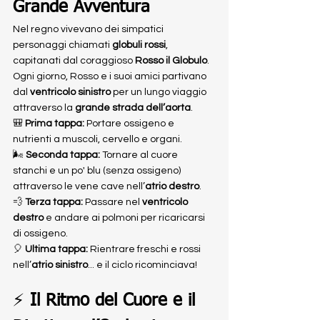
Grande Avventura
Nel regno vivevano dei simpatici 
personaggi chiamati 
globuli rossi
, 
capitanati dal coraggioso 
Rosso il Globulo
. 
Ogni giorno, Rosso e i suoi amici partivano 
dal 
ventricolo sinistro
 per un lungo viaggio 
attraverso la 
grande strada dell’aorta
.
🎒 
Prima tappa:
 Portare ossigeno e 
nutrienti a muscoli, cervello e organi.
🌬️ 
Seconda tappa:
 Tornare al cuore 
stanchi e un po' blu (senza ossigeno) 
attraverso le vene cave nell’
atrio destro
.
💨 
Terza tappa:
 Passare nel 
ventricolo 
destro
 e andare ai polmoni per ricaricarsi 
di ossigeno.
🎈 
Ultima tappa:
 Rientrare freschi e rossi 
nell’
atrio sinistro
... e il ciclo ricominciava!
⚡ 
Il Ritmo del Cuore e il 