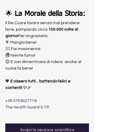
🌟 
La Morale della Storia:
Il Re Cuore lavora senza mai prendersi 
ferie, pompando circa 
100.000 volte al 
giorno
!Per ringraziarlo:
🥦 Mangia bene!
🏃‍♂️ Fai movimento!
🚭 Niente fumo!
😊 E non dimenticare di ridere: anche al 
cuore fa bene!
💖 
E vissero tutti... battendo felici e 
contenti!
 🩷🎉
+39 3759027719
The Health Guard S.T.P.
Scopri la versione scientifica