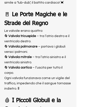
simile a "lub-dub", il battito cardiaco! 💓
🚪 
Le Porte Magiche e le 
Strade del Regno
Le valvole erano quattro:
🔄 
Valvola tricuspide
 – tra l’atrio destro e il 
ventricolo destro.
🔄 
Valvola polmonare
 – portava i globuli 
verso i polmoni.
🔄 
Valvola mitrale
 – tra l’atrio sinistro e il 
ventricolo sinistro.
🔄 
Valvola aortica
 – l’uscita per tutto il 
corpo.
Ogni valvola funzionava come un vigile del 
traffico, impedendo che il sangue tornasse 
indietro. 🚦
🩸 
I Piccoli Globuli e la 