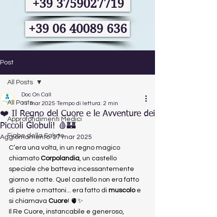
+39 3759027719
+39 06 40089 636
Post
All Posts
Doc On Call
All Posts
11 mar 2025
Tempo di lettura: 2 min
❤️ Il Regno del Cuore e le Avventure dei
Approfondimenti Medici
Piccoli Globuli! 🩸🏰
Fiabe della Salute
Aggiornamento:
27 mar 2025
C’era una volta, in un regno magico 
chiamato 
Corpolandia
, un castello 
speciale che batteva incessantemente 
giorno e notte. Quel castello non era fatto 
di pietre o mattoni... era fatto di 
muscolo
 e 
si chiamava 
Cuore
! 🫀✨
Il Re Cuore, instancabile e generoso, 