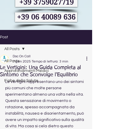
+39 3759027719
+39 06 40089 636
Post
All Posts
Doc On Call
All Posts
7 gen 2025
Tempo di lettura: 3 min
Le Vertigini: Una Guida Completa al
Approfondimenti Medici
Sintomo che Sconvolge l’Equilibrio
Fiabe della Salute
Le vertigini rappresentano uno dei sintomi 
più comuni che molte persone 
sperimentano almeno una volta nella vita. 
Questa sensazione di movimento o 
rotazione, spesso accompagnata da 
instabilità, nausea e disorientamento, può 
avere un impatto significativo sulla qualità 
di vita. Ma cosa si cela dietro questo 