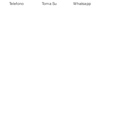
Telefono
Torna Su
Whatsapp
rilassamento
Mantenere un’idratazione adeguata
Praticare esercizi di riabilitazione 
vestibolare, se raccomandati dal 
medico
+39 3759027719
The Health Guard S.T.P.
Mostra tutti
Post recenti