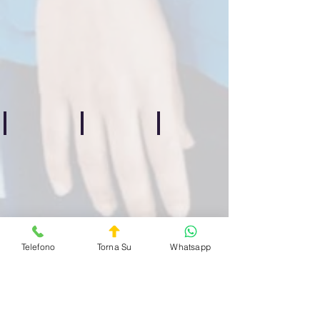
Guardia
Guardia
Guardia
Medica
Medica
Medica
Privata
Privata
Privata
Quartiere
Quartiere
Quartiere
Centocelle
Casilino
Prenestino
H24
H24
H24
Bufalotta
Celio
Esquilino
Guardia
Guardia
Guardia
Medica
Medica
Medica
Privata
Privata
Privata
Quartiere
Quartiere
Quartiere
Bufalotta
Celio
Esquilino
H24
ore
H24
H24
Telefono
Torna Su
Whatsapp
Villa Ada
Villaggio Olimpico
San Paolo