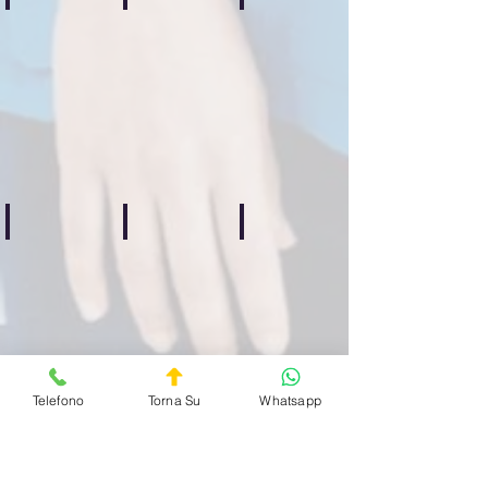
Centocelle
Casilino
Prenestino
Guardia
Guardia
Guardia
Medica
Medica
Medica
Privata
Privata
Privata
Quartiere
Quartiere
Quartiere
Centocelle
Casilino
Prenestino
H24
H24
H24
Bufalotta
Celio
Esquilino
Guardia
Guardia
Guardia
Medica
Medica
Medica
Privata
Privata
Privata
Quartiere
Quartiere
Quartiere
Bufalotta
Celio
Esquilino
H24
ore
H24
H24
Telefono
Torna Su
Whatsapp