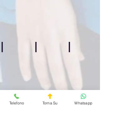
Medica
Medica
Medica
Privata
Privata
Privata
Quartiere
Quartiere
Quartiere
Centocelle
Casilino
Prenestino
H24
H24
H24
Bufalotta
Celio
Esquilino
Guardia
Guardia
Guardia
Medica
Medica
Medica
Privata
Privata
Privata
Quartiere
Quartiere
Quartiere
Bufalotta
Celio
Esquilino
H24
ore
H24
H24
Telefono
Torna Su
Whatsapp
Villa Ada
Villaggio Olimpico
San Paolo
Guardia
Guardia
Guardia
Medica
Medica
Medica