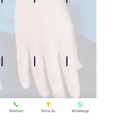
Centocelle
Casilino
Prenestino
Guardia
Guardia
Guardia
Medica
Medica
Medica
Privata
Privata
Privata
Quartiere
Quartiere
Quartiere
Centocelle
Casilino
Prenestino
H24
H24
H24
Bufalotta
Celio
Esquilino
Guardia
Guardia
Guardia
Medica
Medica
Medica
Privata
Privata
Privata
Quartiere
Quartiere
Quartiere
Bufalotta
Celio
Esquilino
H24
ore
H24
H24
Telefono
Torna Su
Whatsapp