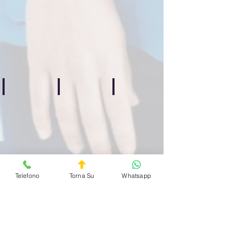
Guardia
Guardia
Guardia
Medica
Medica
Medica
Privata
Privata
Privata
Quartiere
Quartiere
Quartiere
Centocelle
Casilino
Prenestino
H24
H24
H24
Bufalotta
Celio
Esquilino
Guardia
Guardia
Guardia
Medica
Medica
Medica
Privata
Privata
Privata
Quartiere
Quartiere
Quartiere
Bufalotta
Celio
Esquilino
H24
ore
H24
H24
Telefono
Torna Su
Whatsapp
Villa Ada
Villaggio Olimpico
San Paolo
Guardia
Guardia
Guardia